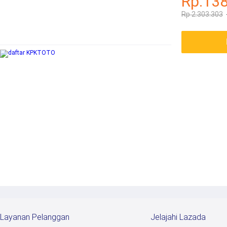
Rp.13
Rp 2.303.303
Layanan Pelanggan
Jelajahi Lazada