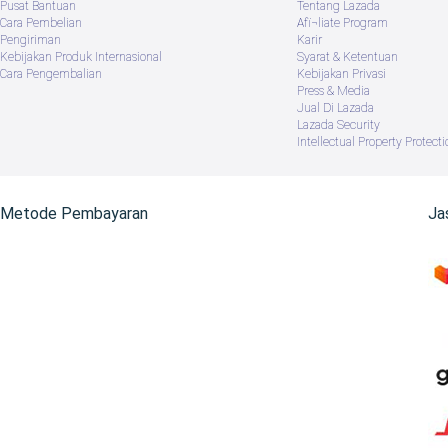
Pusat Bantuan
Tentang Lazada
Cara Pembelian
Afï¬liate Program
Pengiriman
Karir
Kebijakan Produk Internasional
Syarat & Ketentuan
Cara Pengembalian
Kebijakan Privasi
Press & Media
Jual Di Lazada
Lazada Security
Intellectual Property Protecti
Metode Pembayaran
Ja