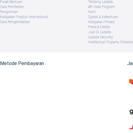
Pusat Bantuan
Tentang Lazada
Cara Pembelian
Afï¬liate Program
Pengiriman
Karir
Kebijakan Produk Internasional
Syarat & Ketentuan
Cara Pengembalian
Kebijakan Privasi
Press & Media
Jual Di Lazada
Lazada Security
Intellectual Property Protecti
Metode Pembayaran
Ja