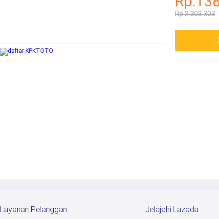
Rp.13
Rp 2.303.303
Layanan Pelanggan
Jelajahi Lazada