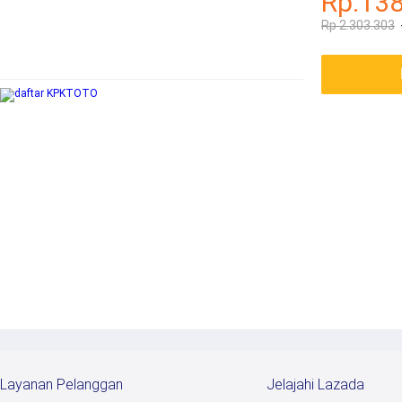
Rp.13
Rp 2.303.303
Layanan Pelanggan
Jelajahi Lazada