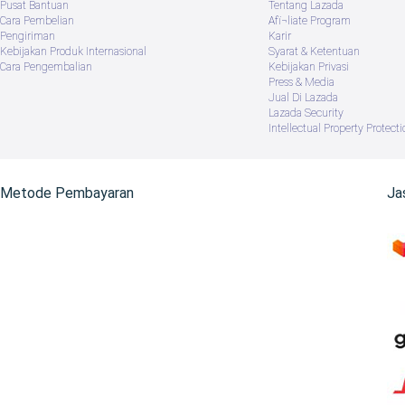
Pusat Bantuan
Tentang Lazada
Cara Pembelian
Afï¬liate Program
Pengiriman
Karir
Kebijakan Produk Internasional
Syarat & Ketentuan
Cara Pengembalian
Kebijakan Privasi
Press & Media
Jual Di Lazada
Lazada Security
Intellectual Property Protecti
Metode Pembayaran
Ja