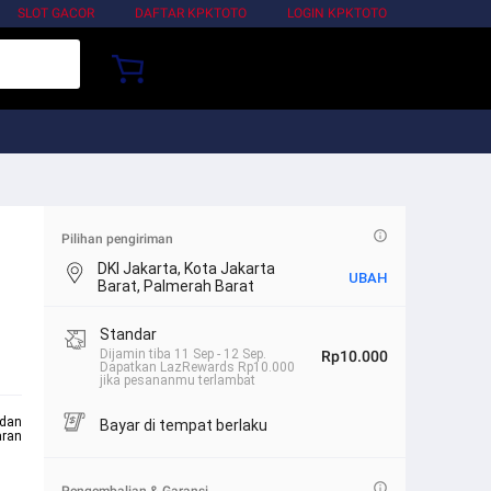
SLOT GACOR
DAFTAR KPKTOTO
LOGIN KPKTOTO
Pilihan pengiriman
DKI Jakarta, Kota Jakarta
UBAH
Barat, Palmerah Barat
Standar
Dijamin tiba 11 Sep - 12 Sep.
Rp10.000
Dapatkan LazRewards Rp10.000
jika pesananmu terlambat
 dan
Bayar di tempat berlaku
aran