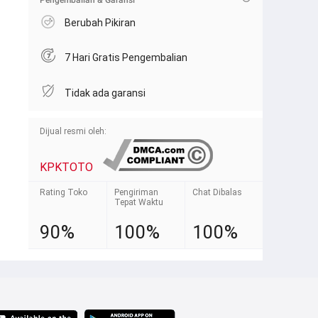
Pengembalian & Garansi
Berubah Pikiran
7 Hari Gratis Pengembalian
Tidak ada garansi
Dijual resmi oleh:
KPKTOTO
Rating Toko
Pengiriman
Chat Dibalas
Tepat Waktu
90%
100%
100%