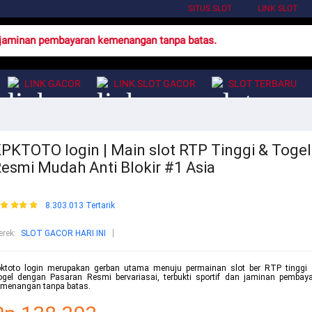
SITUS SLOT
LINK SLOT
jaminan pembayaran kemenangan tanpa batas.
LINK GACOR
LINK SLOT GACOR
SLOT TERBARU
PKTOTO login | Main slot RTP Tinggi & Togel
esmi Mudah Anti Blokir #1 Asia
8.303.013 Tertarik
erek
:
SLOT GACOR HARI INI
pktoto login merupakan gerban utama menuju permainan slot ber RTP tinggi
ogel dengan Pasaran Resmi bervariasai, terbukti sportif dan jaminan pembay
emenangan tanpa batas.