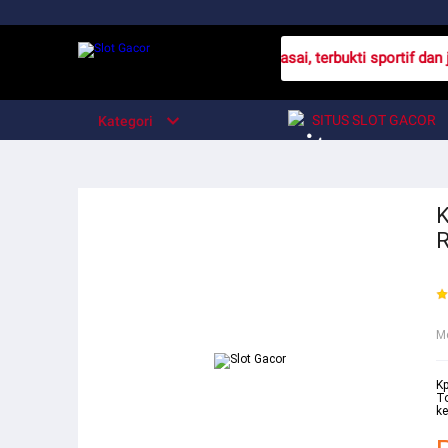
an Togel dengan Pasaran Resmi bervariasai, terbukti sportif dan 
SITUS SLOT GACOR
Kategori
K
R
M
K
T
k