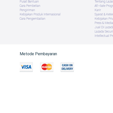
Pusat Bantuan
Tentang Laza
Cara Pembelian
Afï¬liate Pro
Pengiriman
Karir
Kebijakan Produk Internasional
Syarat & Kete
Cara Pengembalian
Kebijakan Pri
Press & Media
Jual Di Lazad
Lazada Securi
Intellectual P
Metode Pembayaran